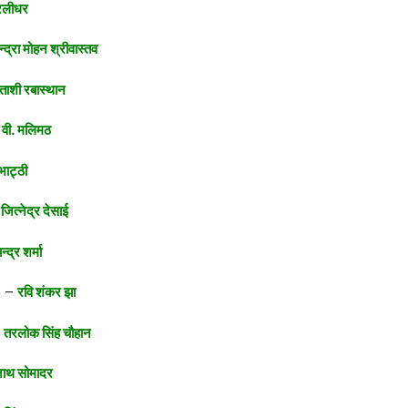
ुरलीधर
्द्रा मोहन श्रीवास्तव
ताशी रबास्थान
वी. मलिमठ
भाट्ठी
ित्नेद्र देसाई
द्र शर्मा
.? –
रवि शंकर झा
–
तरलोक सिंह चौहान
नाथ सोमादर