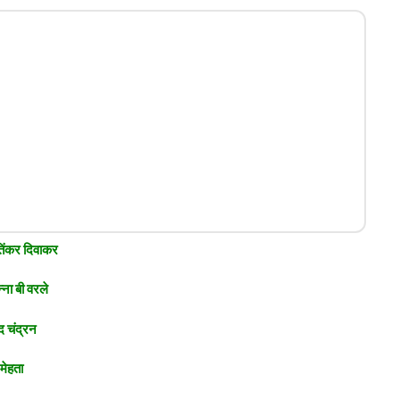
तिंकर दिवाकर
्ना बी वरले
द चंद्रन
 मेहता