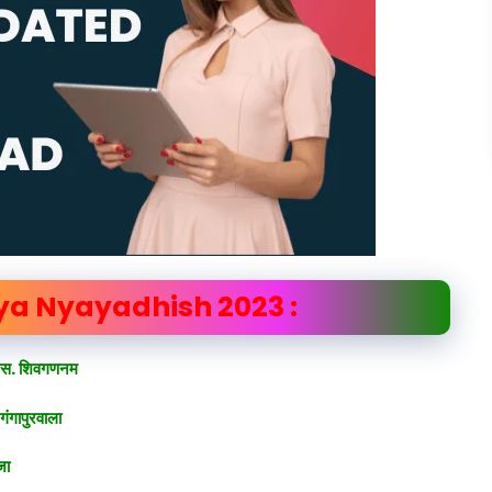
a Nyayadhish 2023 :
 एस. शिवगणनम
गंगापुरवाला
जा